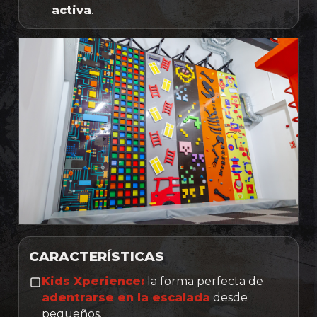
activa
.
CARACTERÍSTICAS
Kids Xperience:
la forma perfecta de
adentrarse en la escalada
desde
pequeños.