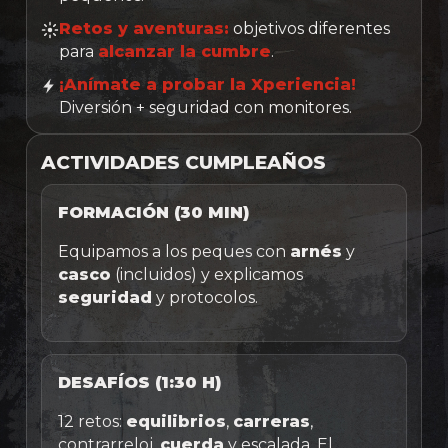
Retos y aventuras:
objetivos diferentes
para
alcanzar la cumbre
.
¡Anímate a probar la Xperiencia!
Diversión + seguridad con monitores.
ACTIVIDADES CUMPLEAÑOS
FORMACIÓN (30 MIN)
Equipamos a los peques con
arnés
y
casco
(incluidos) y explicamos
seguridad
y protocolos.
DESAFÍOS (1:30 H)
12 retos:
equilibrios
,
carreras
,
contrarreloj,
cuerda
y escalada. El