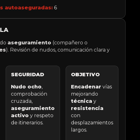
s autoaseguradas:
6
ALA
ndo
aseguramiento
(compañero o
es
). Revisión de nudos, comunicación clara y
SEGURIDAD
OBJETIVO
Nudo ocho
,
Encadenar
vías
comprobación
mejorando
cruzada,
técnica
y
aseguramiento
resistencia
activo
y respeto
con
de itinerarios.
desplazamientos
largos.