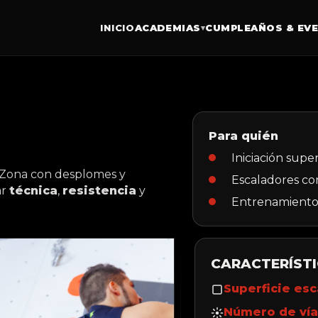
INICIO
ACADEMIAS
CUMPLEAÑOS & EV
▾
Para quién
Iniciación supe
 Zona con desplomes y
Escaladores co
ar
técnica
,
resistencia
y
Entrenamient
CARACTERÍST
Superficie esc
Número de vía