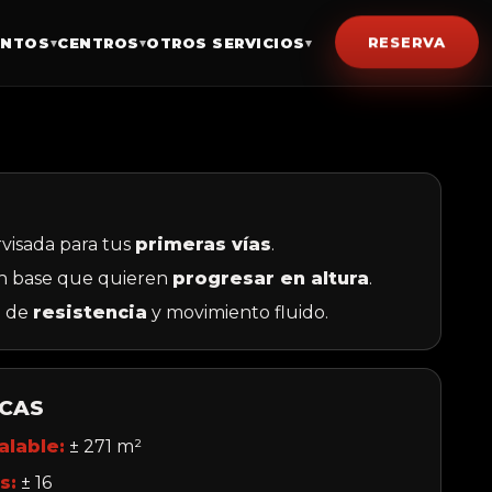
RESERVA
ENTOS
CENTROS
OTROS SERVICIOS
▾
▾
▾
rvisada para tus
primeras vías
.
n base que quieren
progresar en altura
.
o de
resistencia
y movimiento fluido.
ICAS
alable:
± 271 m²
s:
± 16