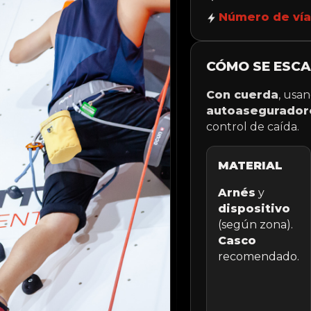
Número de vía
CÓMO SE ESC
Con cuerda
, usa
autoasegurador
control de caída.
MATERIAL
Arnés
y
dispositivo
(según zona).
Casco
recomendado.